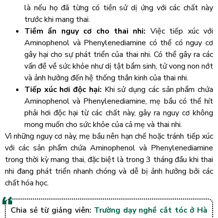
là nếu họ đã từng có tiền sử dị ứng với các chất này
trước khi mang thai.
Tiềm ẩn nguy cơ cho thai nhi:
Việc tiếp xúc với
Aminophenol và Phenylenediamine có thể có nguy cơ
gây hại cho sự phát triển của thai nhi. Có thể gây ra các
vấn đề về sức khỏe như dị tật bẩm sinh, tử vong non nớt
và ảnh hưởng đến hệ thống thần kinh của thai nhi.
Tiếp xúc hơi độc hại:
Khi sử dụng các sản phẩm chứa
Aminophenol và Phenylenediamine, mẹ bầu có thể hít
phải hơi độc hại từ các chất này, gây ra nguy cơ không
mong muốn cho sức khỏe của cả mẹ và thai nhi.
Vì những nguy cơ này, mẹ bầu nên hạn chế hoặc tránh tiếp xúc
với các sản phẩm chứa Aminophenol và Phenylenediamine
trong thời kỳ mang thai, đặc biệt là trong 3 tháng đầu khi thai
nhi đang phát triển nhanh chóng và dễ bị ảnh hưởng bởi các
chất hóa học.
Chia sẻ từ giảng viên:
Trường dạy nghề cắt tóc ở Hà